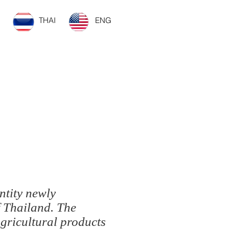
THAI
ENG
ยวข้อง
More
ntity newly
f Thailand. The
gricultural products