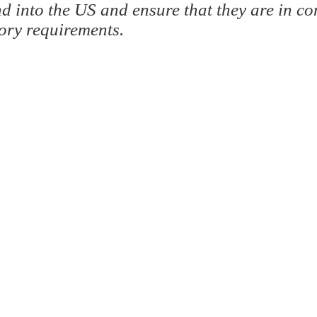
d into the US and ensure that they are in c
ory requirements.
ts Reserved.
icultural Affairs, Los Angeles