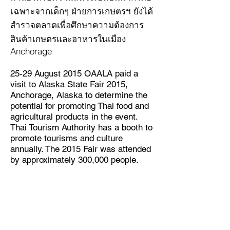
เฉพาะจากเด็กๆ ฝ่ายการเกษตรฯ ยังได้
สำรวจตลาดเพื่อศึกษาความต้องการ
สินค้าเกษตรและอาหารในเมือง
Anchorage
25-29 August 2015 OAALA paid a
visit to Alaska State Fair 2015,
Anchorage, Alaska to determine the
potential for promoting Thai food and
agricultural products in the event.
Thai Tourism Authority has a booth to
promote tourisms and culture
annually. The 2015 Fair was attended
by approximately 300,000 people.
There were several interesting
contests on farm produces and
livestock. Thai traditional dances and
lovely garlands attracted a lot of
Alaskan spectators, especially the
little ones. A market survey was also