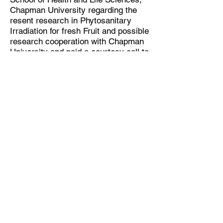
Chapman University regarding the
resent research in Phytosanitary
Irradiation for fresh Fruit and possible
research cooperation with Chapman
University and paid a courtesy call to
Dr. L. Andrew Lyon, Dean of Schmid
College of Science and Technology at
Chapman University
กิจกรรมทั้งหมด
All Activities
ติดต่อ
หน้าหลัก
เกี่ยวกับเรา
Copyright © All Rights Reserved.
Thailand Office Of Agricultural Affairs,
Los Angeles
611 N.Larchmont Blvd. 4th Fl., Los
Angeles, CA 90004